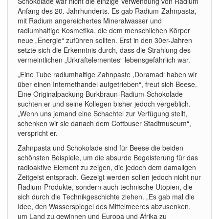
Schokolade war nicht die einzige Verwendung von Radium
Anfang des 20. Jahrhunderts. Es gab Radium-Zahnpasta,
mit Radium angereichertes Mineralwasser und
radiumhaltige Kosmetika, die dem menschlichen Körper
neue „Energie“ zuführen sollten. Erst in den 30er-Jahren
setzte sich die Erkenntnis durch, dass die Strahlung des
vermeintlichen „Urkraftelementes“ lebensgefährlich war.
„Eine Tube radiumhaltige Zahnpaste ,Doramad‘ haben wir
über einen Internethandel aufgetrieben“, freut sich Beese.
Eine Originalpackung Burkbraun-Radium-Schokolade
suchten er und seine Kollegen bisher jedoch vergeblich.
„Wenn uns jemand eine Schachtel zur Verfügung stellt,
schenken wir sie danach dem Cottbuser Stadtmuseum“,
verspricht er.
Zahnpasta und Schokolade sind für Beese die beiden
schönsten Beispiele, um die absurde Begeisterung für das
radioaktive Element zu zeigen, die jedoch dem damaligen
Zeitgeist entsprach. Gezeigt werden sollen jedoch nicht nur
Radium-Produkte, sondern auch technische Utopien, die
sich durch die Technikgeschichte ziehen. „Es gab mal die
Idee, den Wasserspiegel des Mittelmeeres abzusenken,
um Land zu gewinnen und Europa und Afrika zu