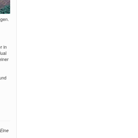
lgen.
r in
dual
einer
(und
 Eine