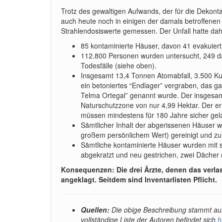
Trotz des gewaltigen Aufwands, der für die Dekont
auch heute noch in einigen der damals betroffene
Strahlendosiswerte gemessen. Der Unfall hatte dahe
85 kontaminierte Häuser, davon 41 evakuier
112.800 Personen wurden untersucht, 249 dav
Todesfälle (siehe oben).
Insgesamt 13,4 Tonnen Atomabfall, 3.500 Kub
ein betoniertes “Endlager” vergraben, das g
Telma Ortegal” genannt wurde. Der insgesamt
Naturschutzzone von nur 4,99 Hektar. Der er
müssen mindestens für 180 Jahre sicher gel
Sämtlicher Inhalt der abgerissenen Häuser w
großem persönlichem Wert) gereinigt und z
Sämtliche kontaminierte Häuser wurden mit 
abgekratzt und neu gestrichen, zwei Dächer 
Konsequenzen: Die drei Ärzte, denen das verl
angeklagt. Seitdem sind Inventarlisten Pflicht.
Quellen:
Die obige Beschreibung stammt aus
vollständige Liste der Autoren befindet sich
h