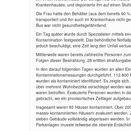
Krankenhauses, und deponierte ihn auf einen Stuhl
Die Frau hatte den Behälter (aus dem bereits 90 % 
transportiert und ihn auch im Krankenhaus nicht ge
Bus war nicht gesundheitsgefährdend.
Ein Tag später wurde durch Spezialisten mittels ei
Kontamination festgestellt. Das behördliche Notfa
jedoch beschuldigt, eine Zeit lang den Unfall vert
Mittlerweile waren bereits zahlreiche Personen zu
Folgen dieser Bestrahlung, 28 erlitten strahlungs
In den darauf folgenden Tagen wurden an allen 
Kontaminationsmessungen durchgeführt. 112.800 
wurden als kontaminiert identifiziert. Es zeigte sich
über mehrere Wohnbezirke verschleppt worden war
waren betroffen. Evakuierte Personen wurden in da
gebracht, wo ein provisorisches Zeltlager aufgebau
Insgesamt waren 85 Häuser kontaminiert. Über 2
massiv kontaminierten Häusern evakuiert werden.
sieben Gebäude vollständig abgerissen werden. In 
Parkanlagen musste teilweise die oberste Erdschi