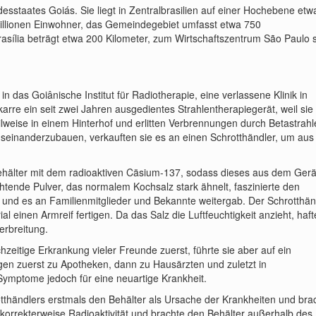
desstaates Goiás. Sie liegt in Zentralbrasilien auf einer Hochebene et
illionen Einwohner, das Gemeindegebiet umfasst etwa 750
rasília beträgt etwa 200 Kilometer, zum Wirtschaftszentrum São Paulo 
das Goiânische Institut für Radiotherapie, eine verlassene Klinik in
arre ein seit zwei Jahren ausgedientes Strahlentherapiegerät, weil sie
teilweise in einem Hinterhof und erlitten Verbrennungen durch Betastrahl
auseinanderzubauen, verkauften sie es an einen Schrotthändler, um au
behälter mit dem radioaktiven Cäsium-137, sodass dieses aus dem Gerä
htende Pulver, das normalem Kochsalz stark ähnelt, faszinierte den
 und es an Familienmitglieder und Bekannte weitergab. Der Schrotthän
l einen Armreif fertigen. Da das Salz die Luftfeuchtigkeit anzieht, haft
erbreitung.
zeitige Erkrankung vieler Freunde zuerst, führte sie aber auf ein
en zuerst zu Apotheken, dann zu Hausärzten und zuletzt in
 Symptome jedoch für eine neuartige Krankheit.
tthändlers erstmals den Behälter als Ursache der Krankheiten und bra
 korrekterweise Radioaktivität und brachte den Behälter außerhalb des