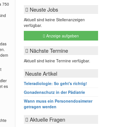
wa 750
Neuste Jobs
sind
Aktuell sind keine Stellenanzeigen
verfügbar.
Anzeige aufgeben
 das
en.
Nächste Termine
s dem
Aktuell sind keine Termine verfügbar.
t
Neuste Artikel
dler
Teleradiologie: So geht's richtig!
et es
Gonadenschutz in der Pädiatrie
Wann muss ein Personendosimeter
getragen werden
Aktuelle Fragen
chte