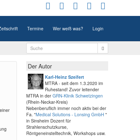
Zeitschrift
Termine
Wer weiß was?
Login
Der Autor
Karl-Heinz Szeifert
MTRA - seit dem 1.3.2020 im
Ruhestand! Zuvor leitender
MTRA in der
GRN-Klinik Schwetzingen
(Rhein-Neckar-Kreis)
Nebenberuflich immer noch aktiv bei der
 einer
Fa. "
Medical Solutions - Lonsing GmbH
"
in Sinsheim Dozent für
Strahlenschutzkurse,
zung
Röntgeneinstelltechnik, Workshops usw.