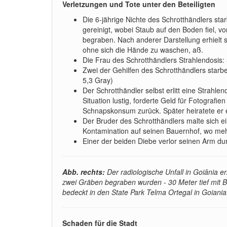
Verletzungen und Tote unter den Beteiligten
Die 6-jährige Nichte des Schrotthändlers sta
gereinigt, wobei Staub auf den Boden fiel, 
begraben. Nach anderer Darstellung erhielt s
ohne sich die Hände zu waschen, aß.
Die Frau des Schrotthändlers Strahlendosis: 
Zwei der Gehilfen des Schrotthändlers starb
5,3 Gray)
Der Schrotthändler selbst erlitt eine Strahle
Situation lustig, forderte Geld für Fotografi
Schnapskonsum zurück. Später heiratete er e
Der Bruder des Schrotthändlers malte sich e
Kontamination auf seinen Bauernhof, wo mehr
Einer der beiden Diebe verlor seinen Arm du
Abb. rechts:
Der radiologische Unfall in Goiânia e
zwei Gräben begraben wurden - 30 Meter tief mit B
bedeckt in den State Park Telma Ortegal in Goiani
Schaden für die Stadt