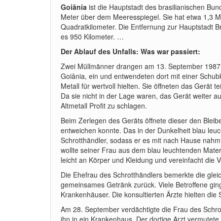
Goiânia
ist die Hauptstadt des brasilianischen Bun
Meter über dem Meeresspiegel. Sie hat etwa 1,3 M
Quadratkilometer. Die Entfernung zur Hauptstadt B
es 950 Kilometer. …
Der Ablauf des Unfalls: Was war passiert:
Zwei Müllmänner drangen am 13. September 1987 in 
Goiânia, ein und entwendeten dort mit einer Schubk
Metall für wertvoll hielten. Sie öffneten das Gerät 
Da sie nicht in der Lage waren, das Gerät weiter 
Altmetall Profit zu schlagen.
Beim Zerlegen des Geräts öffnete dieser den Blei
entweichen konnte. Das in der Dunkelheit blau leuc
Schrotthändler, sodass er es mit nach Hause nahm
wollte seiner Frau aus dem blau leuchtenden Materia
leicht an Körper und Kleidung und vereinfacht die V
Die Ehefrau des Schrotthändlers bemerkte die gleich
gemeinsames Getränk zurück. Viele Betroffene ging
Krankenhäuser. Die konsultierten Ärzte hielten die
Am 28. September verdächtigte die Frau des Schro
ihn in ein Krankenhaus. Der dortige Arzt vermutete