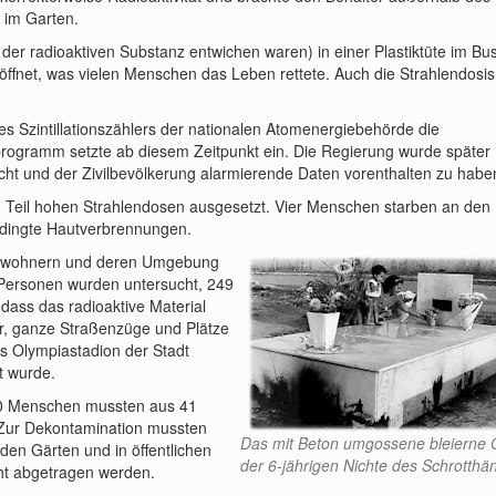
 im Garten.
der radioaktiven Substanz entwichen waren) in einer Plastiktüte im Bu
öffnet, was vielen Menschen das Leben rettete. Auch die Strahlendosis
nes Szintillationszählers der nationalen Atomenergiebehörde die
llprogramm setzte ab diesem Zeitpunkt ein. Die Regierung wurde später
uscht und der Zivilbevölkerung alarmierende Daten vorenthalten zu habe
m Teil hohen Strahlendosen ausgesetzt. Vier Menschen starben an den
bedingte Hautverbrennungen.
Einwohnern und deren Umgebung
Personen wurden untersucht, 249
, dass das radioaktive Material
, ganze Straßenzüge und Plätze
s Olympiastadion der Stadt
t wurde.
00 Menschen mussten aus 41
 Zur Dekontamination mussten
Das mit Beton umgossene bleierne 
den Gärten und in öffentlichen
der 6-jährigen Nichte des Schrotthä
cht abgetragen werden.