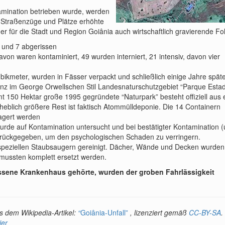
amination betrieben wurde, werden
n Straßenzüge und Plätze erhöhte
r für die Stadt und Region Goiânia auch wirtschaftlich gravierende Fo
t und 7 abgerissen
on waren kontaminiert, 49 wurden interniert, 21 intensiv, davon vier
ikmeter, wurden in Fässer verpackt und schließlich einige Jahre späte
anz im George Orwellschen Stil Landesnaturschutzgebiet “Parque Esta
 150 Hektar große 1995 gegründete “Naturpark” besteht offiziell aus 
heblich größere Rest ist faktisch Atommülldeponie. Die 14 Containern
agert werden
urde auf Kontamination untersucht und bei bestätigter Kontamination 
urückgegeben, um den psychologischen Schaden zu verringern.
speziellen Staubsaugern gereinigt. Dächer, Wände und Decken wurden
mussten komplett ersetzt werden.
assene Krankenhaus gehörte, wurden der groben Fahrlässigkeit
 dem Wikipedia-Artikel:
“
Goiânia-Unfall”
, lizenziert gemäß
CC-BY-SA
.
ier