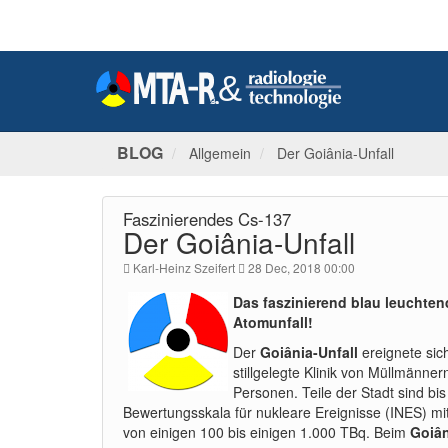
BLOG
Allgemein
Der Goiânia-Unfall
Faszinierendes Cs-137
Der Goiânia-Unfall
Karl-Heinz Szeifert
28 Dec, 2018 00:00
Das faszinierend blau leuchten
Atomunfall!
Der
Goiânia-Unfall
ereignete sich
stillgelegte Klinik von Müllmänne
Personen. Teile der Stadt sind bis
Bewertungsskala für nukleare Ereignisse (INES) mit 
von einigen 100 bis einigen 1.000 TBq. Beim
Goiân