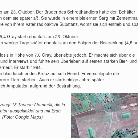
rb am 23. Oktober. Der Bruder des Schrotthändlers hatte den Behälter
von dem sie später aß. Sie wurde in einem bleiernen Sarg mit Zementma
ie von ihrem Vater radioaktive Substanz, womit sie sich einrieb und spä
5,4 Gray starb ebenfalls am 23. Oktober.
en wenige Tage später ebenfalls an den Folgen der Bestrahlung (4,5 u
ndosis in Höhe von 7,0 Gray, überlebte jedoch. Er machte sich über die
en und Interviews und führte sein Überleben auf seinen starken Bier- und
rneut. Er starb 1994.
in blau leuchtendes Kreuz auf sein Hemd. Er verschleppte die
ere Tiere starben. Auch er starb einige Jahre später.
rch Amputation aufgrund der Bestrahlung.
rzeugt 13 Tonnen Atommüll, die in
eton ausgekleidet und mit Erde
a. (Foto: Google Maps)