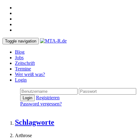
Toggle navigation
Blog
Jobs
Zeitschrift
Termine
Wer weiß was?
Login
Registrieren
Login
Password vergessen?
Schlagworte
Arthrose