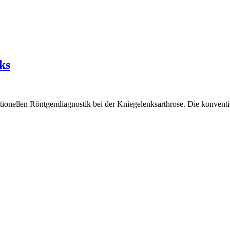
ks
ionellen Röntgendiagnostik bei der Kniegelenksarthrose. Die konventio