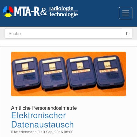
Toggl
navig
Amtliche Personendosimetrie
Elektronischer
Datenaustausch
twiedenmann
10 Sep, 2016 08:00