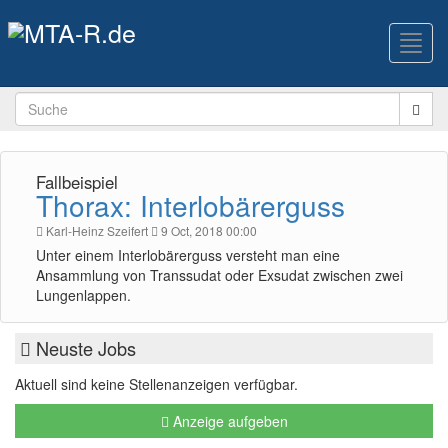
Toggl
navig
Fallbeispiel
Thorax: Interlobärerguss
Karl-Heinz Szeifert
9 Oct, 2018 00:00
Unter einem Interlobärerguss versteht man eine
Ansammlung von Transsudat oder Exsudat zwischen zwei
Lungenlappen.
Neuste Jobs
Aktuell sind keine Stellenanzeigen verfügbar.
Anzeige aufgeben