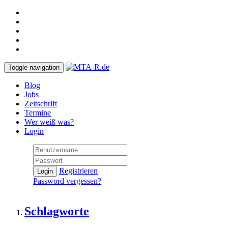
Toggle navigation
Blog
Jobs
Zeitschrift
Termine
Wer weiß was?
Login
Registrieren
Login
Password vergessen?
Schlagworte