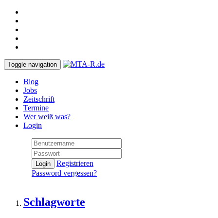
Toggle navigation
Blog
Jobs
Zeitschrift
Termine
Wer weiß was?
Login
Registrieren
Login
Password vergessen?
Schlagworte