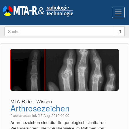
Toggl
navig
MTA-R.de - Wissen
Arthrosezeichen
adrianadamiok
5 Aug, 2019 00:00
Arthrosezeichen sind die röntgenologisch sichtbaren
Veränderungen, die typischerweise im Rahmen von