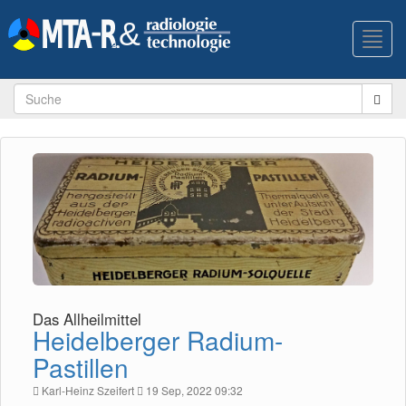
Toggl
navig
Das Allheilmittel
Heidelberger Radium-
Pastillen
Karl-Heinz Szeifert
19 Sep, 2022 09:32