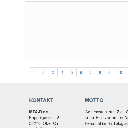
1
2
3
4
5
6
7
8
9
10
KONTAKT
MOTTO
MTA-R.de
Gemeinsam zum Ziel! 
Koppelgasse. 18
eurer Hilfe zur ersten A
55270, Ober-Olm
Personal im Radiologis