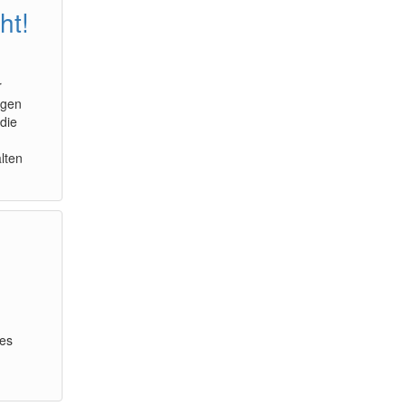
ht!
r
agen
die
lten
zes