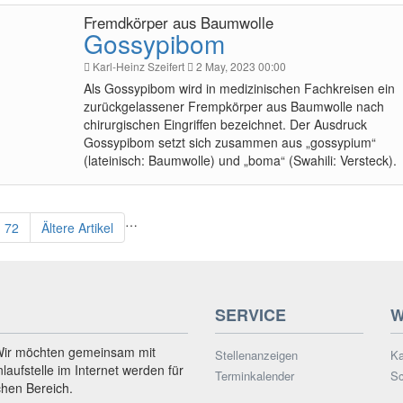
Fremdkörper aus Baumwolle
Gossypibom
Karl-Heinz Szeifert
2 May, 2023 00:00
Als Gossypibom wird in medizinischen Fachkreisen ein
zurückgelassener Frempkörper aus Baumwolle nach
chirurgischen Eingriffen bezeichnet. Der Ausdruck
Gossypibom setzt sich zusammen aus „gossypium“
(lateinisch: Baumwolle) und „boma“ (Swahili: Versteck).
…
72
Ältere Artikel
SERVICE
W
Wir möchten gemeinsam mit
Stellenanzeigen
Ka
nlaufstelle im Internet werden für
Terminkalender
Sc
chen Bereich.