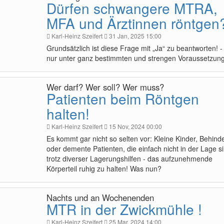
Dürfen schwangere MTRA,
MFA und Ärztinnen röntgen
Karl-Heinz Szeifert
31 Jan, 2025 15:00
Grundsätzlich ist diese Frage mit „Ja“ zu beantworten! -
nur unter ganz bestimmten und strengen Voraussetzun
Wer darf? Wer soll? Wer muss?
Patienten beim Röntgen
halten!
Karl-Heinz Szeifert
15 Nov, 2024 00:00
Es kommt gar nicht so selten vor: Kleine Kinder, Behind
oder demente Patienten, die einfach nicht in der Lage si
trotz diverser Lagerungshilfen - das aufzunehmende
Körperteil ruhig zu halten! Was nun?
Nachts und an Wochenenden
MTR in der Zwickmühle !
Karl-Heinz Szeifert
25 Mar, 2024 14:00