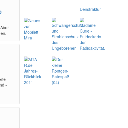
?
 Aber
gen.
erte
nd -